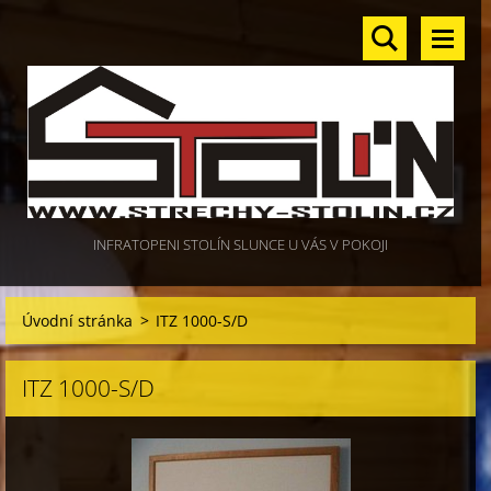
INFRATOPENI STOLÍN SLUNCE U VÁS V POKOJI
Úvodní stránka
>
ITZ 1000-S/D
ITZ 1000-S/D