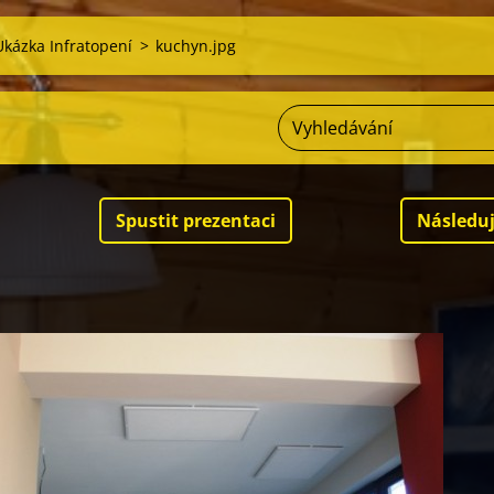
Ukázka Infratopení
>
kuchyn.jpg
Spustit prezentaci
Následuj