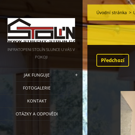
Úvodní stránka
>
INFRATOPENI STOLÍN SLUNCE U VÁS V
POKOJI
Předchozí
JAK FUNGUJE
FOTOGALERIE
KONTAKT
OTÁZKY A ODPOVĚDI